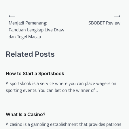
Post
⟵
⟶
navigation
Menjadi Pemenang:
SBOBET Review
Panduan Lengkap Live Draw
dan Togel Macau
Related Posts
How to Start a Sportsbook
A sportsbook is a service where you can place wagers on
sporting events. You can bet on the winner of…
What Is a Casino?
A casino is a gambling establishment that provides patrons