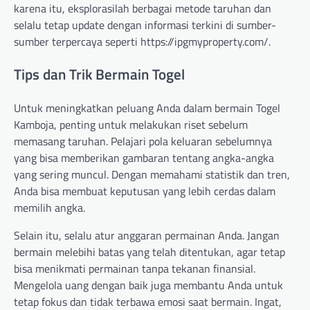
karena itu, eksplorasilah berbagai metode taruhan dan
selalu tetap update dengan informasi terkini di sumber-
sumber terpercaya seperti https://ipgmyproperty.com/.
Tips dan Trik Bermain Togel
Untuk meningkatkan peluang Anda dalam bermain Togel
Kamboja, penting untuk melakukan riset sebelum
memasang taruhan. Pelajari pola keluaran sebelumnya
yang bisa memberikan gambaran tentang angka-angka
yang sering muncul. Dengan memahami statistik dan tren,
Anda bisa membuat keputusan yang lebih cerdas dalam
memilih angka.
Selain itu, selalu atur anggaran permainan Anda. Jangan
bermain melebihi batas yang telah ditentukan, agar tetap
bisa menikmati permainan tanpa tekanan finansial.
Mengelola uang dengan baik juga membantu Anda untuk
tetap fokus dan tidak terbawa emosi saat bermain. Ingat,