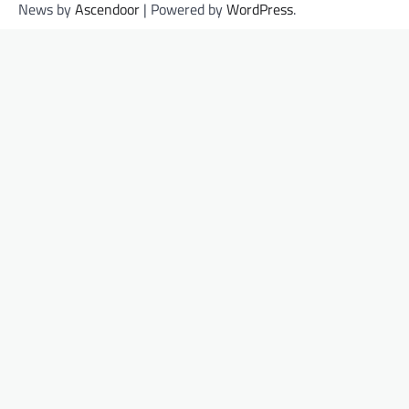
News by
Ascendoor
| Powered by
WordPress
.