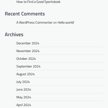
How to Find a Good Sportsbook
Recent Comments
A WordPress Commenter
on
Hello world!
Archives
December 2024
November 2024
October 2024
September 2024
August 2024
July 2024
June 2024
May 2024
April 2024