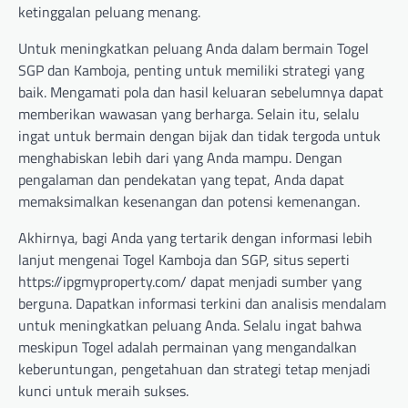
ketinggalan peluang menang.
Untuk meningkatkan peluang Anda dalam bermain Togel
SGP dan Kamboja, penting untuk memiliki strategi yang
baik. Mengamati pola dan hasil keluaran sebelumnya dapat
memberikan wawasan yang berharga. Selain itu, selalu
ingat untuk bermain dengan bijak dan tidak tergoda untuk
menghabiskan lebih dari yang Anda mampu. Dengan
pengalaman dan pendekatan yang tepat, Anda dapat
memaksimalkan kesenangan dan potensi kemenangan.
Akhirnya, bagi Anda yang tertarik dengan informasi lebih
lanjut mengenai Togel Kamboja dan SGP, situs seperti
https://ipgmyproperty.com/ dapat menjadi sumber yang
berguna. Dapatkan informasi terkini dan analisis mendalam
untuk meningkatkan peluang Anda. Selalu ingat bahwa
meskipun Togel adalah permainan yang mengandalkan
keberuntungan, pengetahuan dan strategi tetap menjadi
kunci untuk meraih sukses.